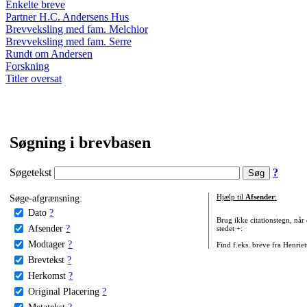
Enkelte breve
Partner H.C. Andersens Hus
Brevveksling med fam. Melchior
Brevveksling med fam. Serre
Rundt om Andersen
Forskning
Titler oversat
Søgning i brevbasen
Søgetekst
?
Søge-afgrænsning:
Hjælp til
Afsender
:
Dato
?
Brug ikke citationstegn, når
Afsender
?
stedet +:
Modtager
?
Find f.eks. breve fra Henrie
Brevtekst
?
Herkomst
?
Original Placering
?
Metatekst
?