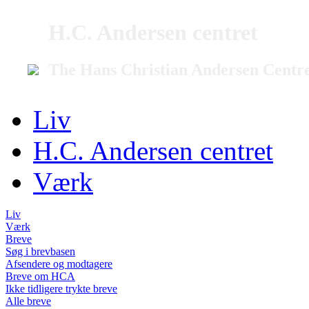
H.C. Andersen centret
The Hans Christian Andersen Centr
Liv
H.C. Andersen centret
Værk
Liv
Værk
Breve
Søg i brevbasen
Afsendere og modtagere
Breve om HCA
Ikke tidligere trykte breve
Alle breve