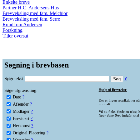
Enkelte breve
Partner H.C. Andersens Hus
Brevveksling med fam. Melchior
Brevveksling med fam. Serre
Rundt om Andersen
Forskning
Titler oversat
Søgning i brevbasen
Søgetekst
?
Søge-afgrænsning:
Hjælp til
Brevtekst
:
Dato
?
Der er ingen restriktioner p
Afsender
?
normalt.
Modtager
?
Vil du f.eks. finde en tekst,
Naar dette Brev
indgår, skal
Brevtekst
?
Herkomst
?
Original Placering
?
Metatekst
?