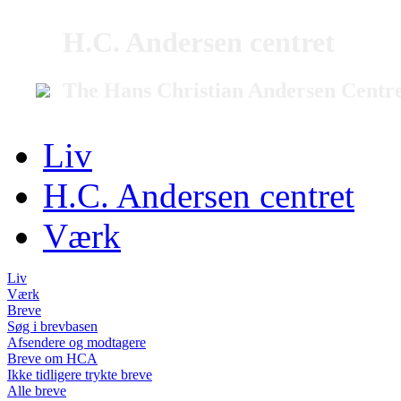
H.C. Andersen centret
The Hans Christian Andersen Centr
Liv
H.C. Andersen centret
Værk
Liv
Værk
Breve
Søg i brevbasen
Afsendere og modtagere
Breve om HCA
Ikke tidligere trykte breve
Alle breve