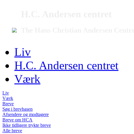
H.C. Andersen centret
The Hans Christian Andersen Centr
Liv
H.C. Andersen centret
Værk
Liv
Værk
Breve
Søg i brevbasen
Afsendere og modtagere
Breve om HCA
Ikke tidligere trykte breve
Alle breve