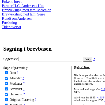
Enkelte breve
Partner H.C. Andersens Hus
Brevveksling med fam. Melchior
Brevveksling med fam. Serre
Rundt om Andersen
Forskning
Titler oversat
Søgning i brevbasen
Søgetekst
?
Søge-afgrænsning:
Hjælp til
Dato
:
Dato
?
Når du søger efter dato er
Afsender
?
(f.eks. er 1855-08-02 den 2
bindestreger skal en dato i c
Modtager
?
undlade søgeord.
Brevtekst
?
Man skal altså søge efter
"18
1855.
Herkomst
?
Alle breve fra 1855:
+1855
Original Placering
?
Alle breve fra august 1855:
Metatekst
?