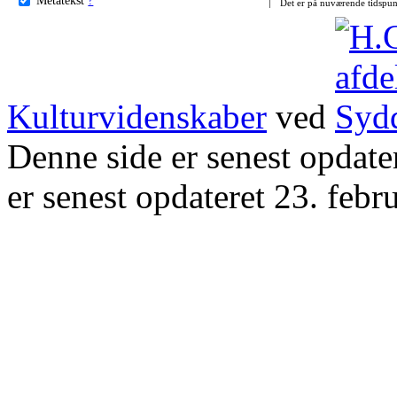
Det er på nuværende tidspun
Kulturvidenskaber
ved
Denne side er senest opdat
er senest opdateret 23. febr