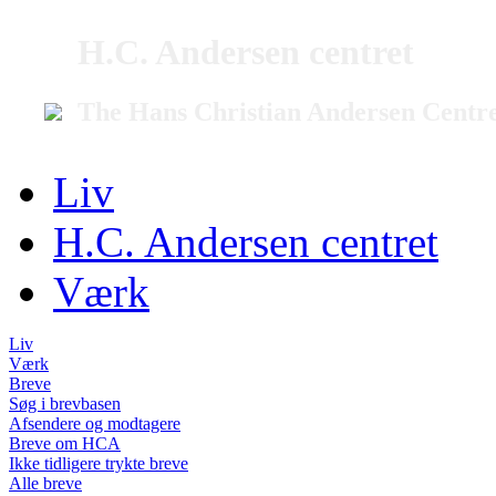
H.C. Andersen centret
The Hans Christian Andersen Centr
Liv
H.C. Andersen centret
Værk
Liv
Værk
Breve
Søg i brevbasen
Afsendere og modtagere
Breve om HCA
Ikke tidligere trykte breve
Alle breve