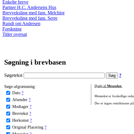
Enkelte breve
Partner H.C. Andersens Hus
Brevveksling med fam. Melchior
Brevveksling med fam. Serre
Rundt om Andersen
Forskning
Titler oversat
Søgning i brevbasen
Søgetekst
?
Søge-afgrænsning:
Hjælp til
Metatekst
:
Dato
?
Metatekst er forskellige reda
Afsender
?
Der er ingen restriktioner på
Modtager
?
Brevtekst
?
Herkomst
?
Original Placering
?
Metatekst
?