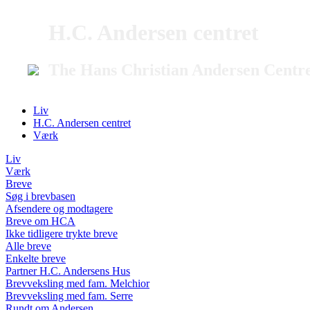
H.C. Andersen centret
The Hans Christian Andersen Centr
Liv
H.C. Andersen centret
Værk
Liv
Værk
Breve
Søg i brevbasen
Afsendere og modtagere
Breve om HCA
Ikke tidligere trykte breve
Alle breve
Enkelte breve
Partner H.C. Andersens Hus
Brevveksling med fam. Melchior
Brevveksling med fam. Serre
Rundt om Andersen