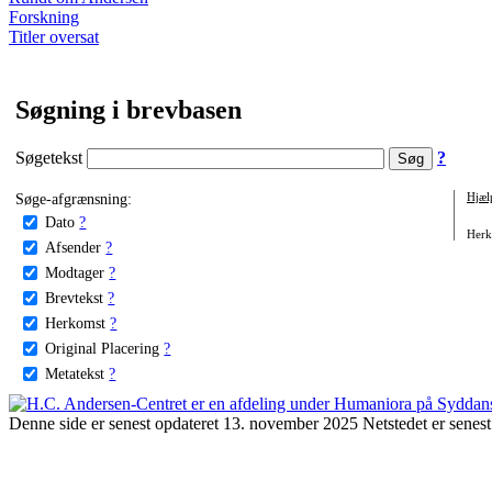
Forskning
Titler oversat
Søgning i brevbasen
Søgetekst
?
Søge-afgrænsning:
Hjæl
Dato
?
Herko
Afsender
?
Modtager
?
Brevtekst
?
Herkomst
?
Original Placering
?
Metatekst
?
Denne side er senest opdateret 13. november 2025 Netstedet er senest