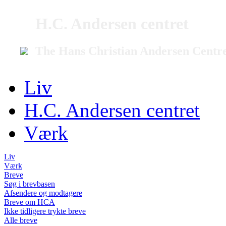
H.C. Andersen centret
The Hans Christian Andersen Centr
Liv
H.C. Andersen centret
Værk
Liv
Værk
Breve
Søg i brevbasen
Afsendere og modtagere
Breve om HCA
Ikke tidligere trykte breve
Alle breve