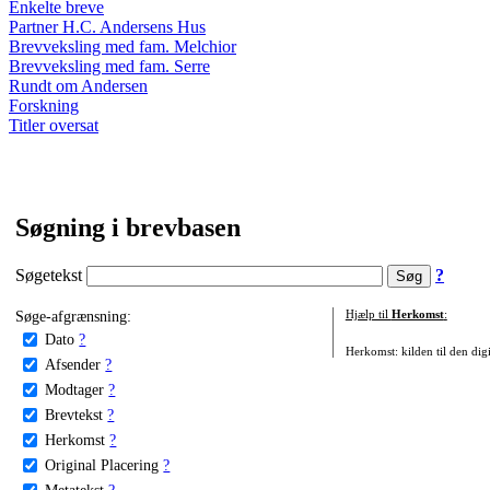
Enkelte breve
Partner H.C. Andersens Hus
Brevveksling med fam. Melchior
Brevveksling med fam. Serre
Rundt om Andersen
Forskning
Titler oversat
Søgning i brevbasen
Søgetekst
?
Søge-afgrænsning:
Hjælp til
Herkomst
:
Dato
?
Herkomst: kilden til den digi
Afsender
?
Modtager
?
Brevtekst
?
Herkomst
?
Original Placering
?
Metatekst
?