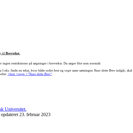
p til
Brevtekst
:
er ingen restriktioner på søgninger i brevtekst. Du søger blot som normalt.
u f.eks. finde en tekst, hvor både ordet
hest
og
vogn
samt sætningen
Naar dette Brev
indgår, skal
 efter
+hest +vogn +"Naar dette Brev"
.
 opdateret 23. februar 2023