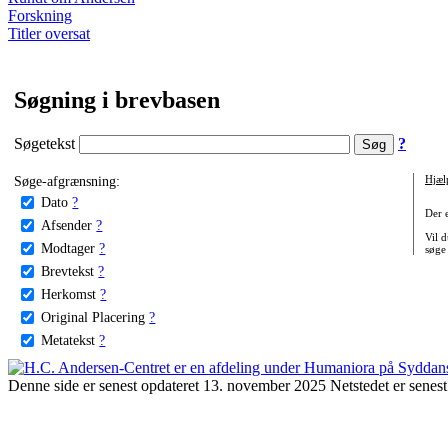
Forskning
Titler oversat
Søgning i brevbasen
Søgetekst
?
Søge-afgrænsning:
Hjæl
Dato
?
Der 
Afsender
?
Vil d
Modtager
?
søge
Brevtekst
?
Herkomst
?
Original Placering
?
Metatekst
?
Denne side er senest opdateret 13. november 2025 Netstedet er senest