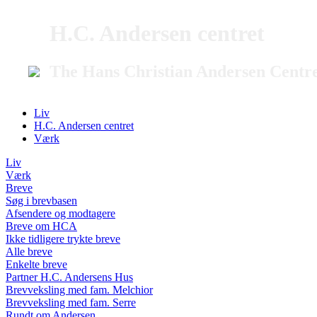
H.C. Andersen centret
The Hans Christian Andersen Centr
Liv
H.C. Andersen centret
Værk
Liv
Værk
Breve
Søg i brevbasen
Afsendere og modtagere
Breve om HCA
Ikke tidligere trykte breve
Alle breve
Enkelte breve
Partner H.C. Andersens Hus
Brevveksling med fam. Melchior
Brevveksling med fam. Serre
Rundt om Andersen