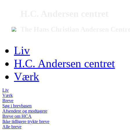
H.C. Andersen centret
The Hans Christian Andersen Centr
Liv
H.C. Andersen centret
Værk
Liv
Værk
Breve
Søg i brevbasen
Afsendere og modtagere
Breve om HCA
Ikke tidligere trykte breve
Alle breve