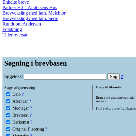
Enkelte breve
Partner H.C. Andersens Hus
Brevveksling med fam. Melchior
Brevveksling med fam. Serre
Rundt om Andersen
Forskning
Titler oversat
Søgning i brevbasen
Søgetekst
?
Søge-afgrænsning:
Hjælp til
Afsender
:
Dato
?
Brug ikke citationstegn, når
Afsender
?
stedet +:
Modtager
?
Find f.eks. breve fra Henrie
Brevtekst
?
Herkomst
?
Original Placering
?
Metatekst
?