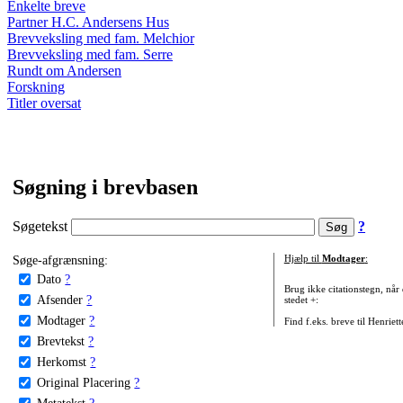
Enkelte breve
Partner H.C. Andersens Hus
Brevveksling med fam. Melchior
Brevveksling med fam. Serre
Rundt om Andersen
Forskning
Titler oversat
Søgning i brevbasen
Søgetekst
?
Søge-afgrænsning:
Hjælp til
Modtager
:
Dato
?
Brug ikke citationstegn, når
Afsender
?
stedet +:
Modtager
?
Find f.eks. breve til Henriet
Brevtekst
?
Herkomst
?
Original Placering
?
Metatekst
?