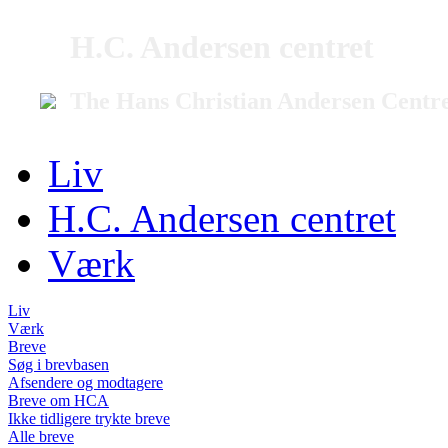
H.C. Andersen centret
The Hans Christian Andersen Centr
Liv
H.C. Andersen centret
Værk
Liv
Værk
Breve
Søg i brevbasen
Afsendere og modtagere
Breve om HCA
Ikke tidligere trykte breve
Alle breve