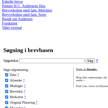
Enkelte breve
Partner H.C. Andersens Hus
Brevveksling med fam. Melchior
Brevveksling med fam. Serre
Rundt om Andersen
Forskning
Titler oversat
Søgning i brevbasen
Søgetekst
?
Søge-afgrænsning:
Hjælp til
Afsender
:
Dato
?
Brug ikke citationstegn, når
Afsender
?
stedet +:
Modtager
?
Find f.eks. breve fra Henrie
Brevtekst
?
Herkomst
?
Original Placering
?
Metatekst
?