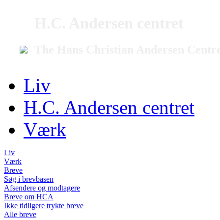
H.C. Andersen centret
The Hans Christian Andersen Centr
Liv
H.C. Andersen centret
Værk
Liv
Værk
Breve
Søg i brevbasen
Afsendere og modtagere
Breve om HCA
Ikke tidligere trykte breve
Alle breve