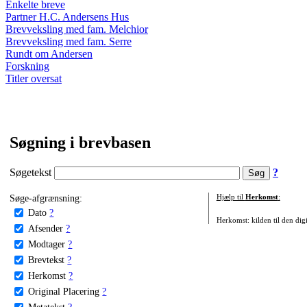
Enkelte breve
Partner H.C. Andersens Hus
Brevveksling med fam. Melchior
Brevveksling med fam. Serre
Rundt om Andersen
Forskning
Titler oversat
Søgning i brevbasen
Søgetekst
?
Søge-afgrænsning:
Hjælp til
Herkomst
:
Dato
?
Herkomst: kilden til den digi
Afsender
?
Modtager
?
Brevtekst
?
Herkomst
?
Original Placering
?
Metatekst
?