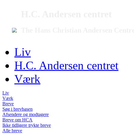
H.C. Andersen centret
The Hans Christian Andersen Centr
Liv
H.C. Andersen centret
Værk
Liv
Værk
Breve
Søg i brevbasen
Afsendere og modtagere
Breve om HCA
Ikke tidligere trykte breve
Alle breve