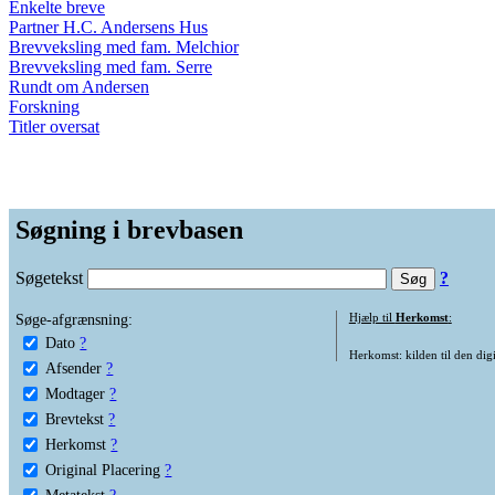
Enkelte breve
Partner H.C. Andersens Hus
Brevveksling med fam. Melchior
Brevveksling med fam. Serre
Rundt om Andersen
Forskning
Titler oversat
Søgning i brevbasen
Søgetekst
?
Søge-afgrænsning:
Hjælp til
Herkomst
:
Dato
?
Herkomst: kilden til den digi
Afsender
?
Modtager
?
Brevtekst
?
Herkomst
?
Original Placering
?
Metatekst
?