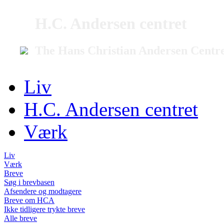
H.C. Andersen centret
The Hans Christian Andersen Centr
Liv
H.C. Andersen centret
Værk
Liv
Værk
Breve
Søg i brevbasen
Afsendere og modtagere
Breve om HCA
Ikke tidligere trykte breve
Alle breve