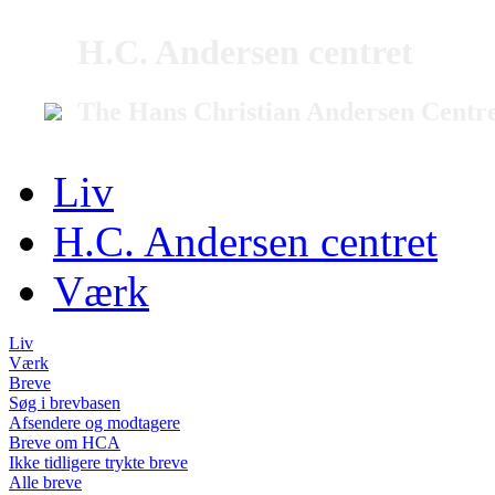
H.C. Andersen centret
The Hans Christian Andersen Centr
Liv
H.C. Andersen centret
Værk
Liv
Værk
Breve
Søg i brevbasen
Afsendere og modtagere
Breve om HCA
Ikke tidligere trykte breve
Alle breve