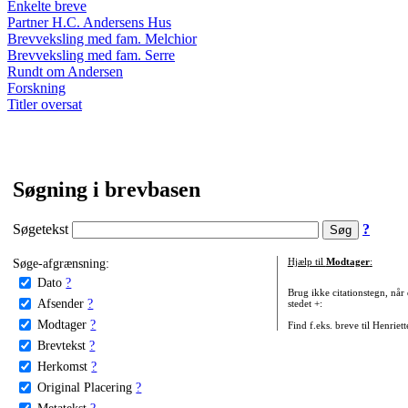
Enkelte breve
Partner H.C. Andersens Hus
Brevveksling med fam. Melchior
Brevveksling med fam. Serre
Rundt om Andersen
Forskning
Titler oversat
Søgning i brevbasen
Søgetekst
?
Søge-afgrænsning:
Hjælp til
Modtager
:
Dato
?
Brug ikke citationstegn, når
Afsender
?
stedet +:
Modtager
?
Find f.eks. breve til Henriet
Brevtekst
?
Herkomst
?
Original Placering
?
Metatekst
?