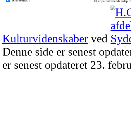
Det er på nuværende tidspun
Kulturvidenskaber
ved
Denne side er senest opdat
er senest opdateret 23. febr