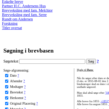
Enkelte breve
Partner H.C. Andersens Hus
Brevveksling med fam. Melchior
Brevveksling med fam. Serre
Rundt om Andersen
Forskning
Titler oversat
Søgning i brevbasen
Søgetekst
?
Søge-afgrænsning:
Hjælp til
Dato
:
Dato
?
Når du søger efter dato er
Afsender
?
(f.eks. er 1855-08-02 den 2
bindestreger skal en dato i c
Modtager
?
undlade søgeord.
Brevtekst
?
Man skal altså søge efter
"18
1855.
Herkomst
?
Alle breve fra 1855:
+1855
Original Placering
?
Alle breve fra august 1855:
Metatekst
?