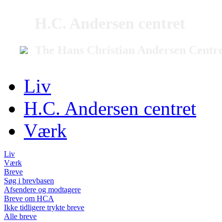
H.C. Andersen centret
The Hans Christian Andersen Centr
Liv
H.C. Andersen centret
Værk
Liv
Værk
Breve
Søg i brevbasen
Afsendere og modtagere
Breve om HCA
Ikke tidligere trykte breve
Alle breve