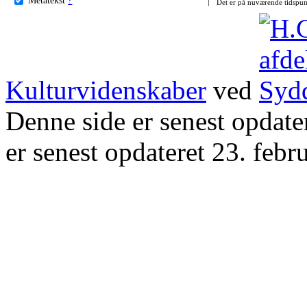
Det er på nuværende tidspun
Kulturvidenskaber
ved
Denne side er senest opdat
er senest opdateret 23. febr