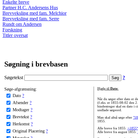
Enkelte breve
Partner H.C. Andersens Hus
Brevveksling med fam. Melchior
Brevveksling med fam. Serre
Rundt om Andersen
Forskning
Titler oversat
Søgning i brevbasen
Søgetekst
?
Søge-afgrænsning:
Hjælp til
Dato
:
Dato
?
Når du søger efter dato er
Afsender
?
(f.eks. er 1855-08-02 den 2
bindestreger skal en dato i c
Modtager
?
undlade søgeord.
Brevtekst
?
Man skal altså søge efter
"18
1855.
Herkomst
?
Alle breve fra 1855:
+1855
Original Placering
?
Alle breve fra august 1855:
Metatekst
?