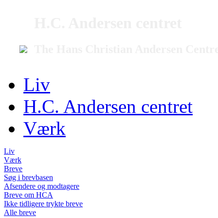
H.C. Andersen centret
The Hans Christian Andersen Centr
Liv
H.C. Andersen centret
Værk
Liv
Værk
Breve
Søg i brevbasen
Afsendere og modtagere
Breve om HCA
Ikke tidligere trykte breve
Alle breve