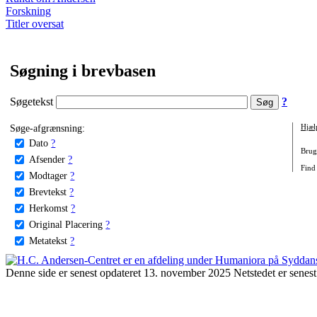
Forskning
Titler oversat
Søgning i brevbasen
Søgetekst
?
Søge-afgrænsning:
Hjæl
Dato
?
Brug 
Afsender
?
Find
Modtager
?
Brevtekst
?
Herkomst
?
Original Placering
?
Metatekst
?
Denne side er senest opdateret 13. november 2025 Netstedet er senest