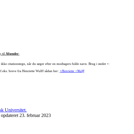
p til
Afsender
:
ikke citationstegn, når du søger efter en modtagers fulde navn. Brug i stedet +:
 f.eks. breve fra Henriette Wulff sådan her:
+Henriette +Wulff
.
 opdateret 23. februar 2023