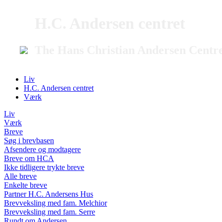
H.C. Andersen centret
The Hans Christian Andersen Centr
Liv
H.C. Andersen centret
Værk
Liv
Værk
Breve
Søg i brevbasen
Afsendere og modtagere
Breve om HCA
Ikke tidligere trykte breve
Alle breve
Enkelte breve
Partner H.C. Andersens Hus
Brevveksling med fam. Melchior
Brevveksling med fam. Serre
Rundt om Andersen