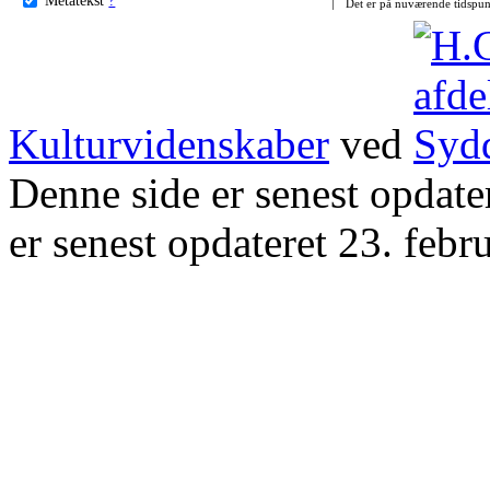
Det er på nuværende tidspun
Kulturvidenskaber
ved
Denne side er senest opdat
er senest opdateret 23. febr