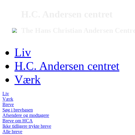
H.C. Andersen centret
The Hans Christian Andersen Centr
Liv
H.C. Andersen centret
Værk
Liv
Værk
Breve
Søg i brevbasen
Afsendere og modtagere
Breve om HCA
Ikke tidligere trykte breve
Alle breve