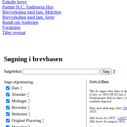
Enkelte breve
Partner H.C. Andersens Hus
Brevveksling med fam. Melchior
Brevveksling med fam. Serre
Rundt om Andersen
Forskning
Titler oversat
Søgning i brevbasen
Søgetekst
?
Søge-afgrænsning:
Hjælp til
Dato
:
Dato
?
Når du søger efter dato er
Afsender
?
(f.eks. er 1855-08-02 den 2
bindestreger skal en dato i c
Modtager
?
undlade søgeord.
Brevtekst
?
Man skal altså søge efter
"18
1855.
Herkomst
?
Alle breve fra 1855:
+1855
Original Placering
?
Alle breve fra august 1855:
Metatekst
?