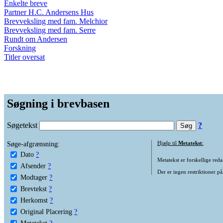
Enkelte breve
Partner H.C. Andersens Hus
Brevveksling med fam. Melchior
Brevveksling med fam. Serre
Rundt om Andersen
Forskning
Titler oversat
Søgning i brevbasen
Søgetekst
?
Søge-afgrænsning:
Hjælp til
Metatekst
:
Dato
?
Metatekst er forskellige reda
Afsender
?
Der er ingen restriktioner på
Modtager
?
Brevtekst
?
Herkomst
?
Original Placering
?
Metatekst
?