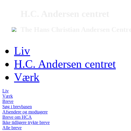
H.C. Andersen centret
The Hans Christian Andersen Centr
Liv
H.C. Andersen centret
Værk
Liv
Værk
Breve
Søg i brevbasen
Afsendere og modtagere
Breve om HCA
Ikke tidligere trykte breve
Alle breve