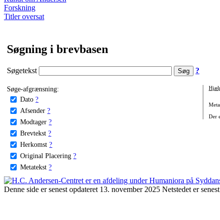
Forskning
Titler oversat
Søgning i brevbasen
Søgetekst
?
Søge-afgrænsning:
Hjæl
Dato
?
Metat
Afsender
?
Der e
Modtager
?
Brevtekst
?
Herkomst
?
Original Placering
?
Metatekst
?
Denne side er senest opdateret 13. november 2025 Netstedet er senest