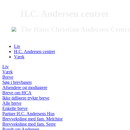
H.C. Andersen centret
The Hans Christian Andersen Centr
Liv
H.C. Andersen centret
Værk
Liv
Værk
Breve
Søg i brevbasen
Afsendere og modtagere
Breve om HCA
Ikke tidligere trykte breve
Alle breve
Enkelte breve
Partner H.C. Andersens Hus
Brevveksling med fam. Melchior
Brevveksling med fam. Serre
Rundt om Andersen