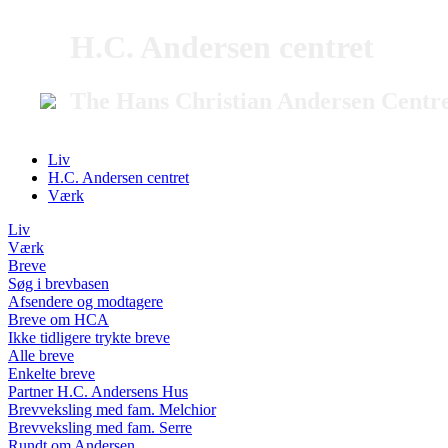
H.C. Andersen centret
The Hans Christian Andersen Centr
Liv
H.C. Andersen centret
Værk
Liv
Værk
Breve
Søg i brevbasen
Afsendere og modtagere
Breve om HCA
Ikke tidligere trykte breve
Alle breve
Enkelte breve
Partner H.C. Andersens Hus
Brevveksling med fam. Melchior
Brevveksling med fam. Serre
Rundt om Andersen