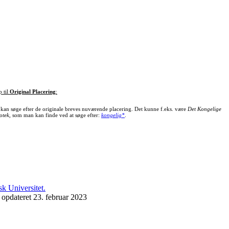
p til
Original Placering
:
kan søge efter de originale breves nuværende placering. Det kunne f.eks. være
Det Kongelige
otek
, som man kan finde ved at søge efter:
kongelig*
.
 opdateret 23. februar 2023