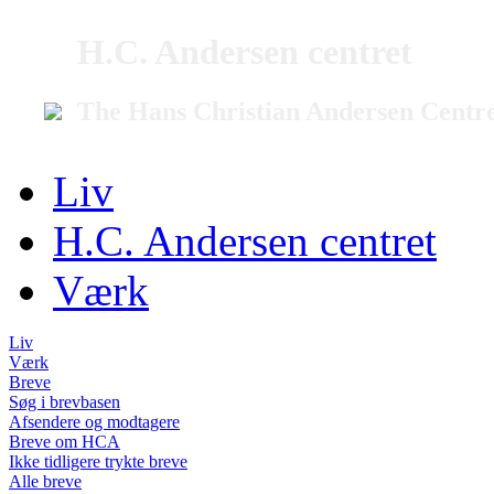
H.C. Andersen centret
The Hans Christian Andersen Centr
Liv
H.C. Andersen centret
Værk
Liv
Værk
Breve
Søg i brevbasen
Afsendere og modtagere
Breve om HCA
Ikke tidligere trykte breve
Alle breve