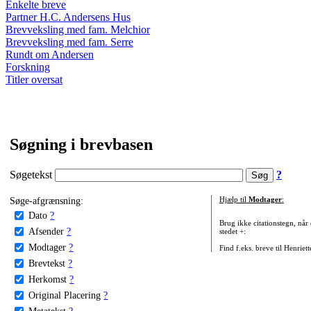
Enkelte breve
Partner H.C. Andersens Hus
Brevveksling med fam. Melchior
Brevveksling med fam. Serre
Rundt om Andersen
Forskning
Titler oversat
Søgning i brevbasen
Søgetekst
?
Søge-afgrænsning:
Hjælp til
Modtager
:
Dato
?
Brug ikke citationstegn, når
Afsender
?
stedet +:
Modtager
?
Find f.eks. breve til Henriet
Brevtekst
?
Herkomst
?
Original Placering
?
Metatekst
?