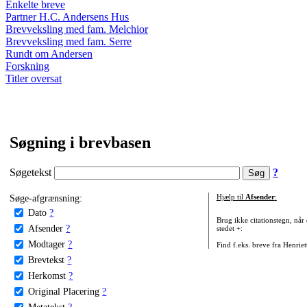
Enkelte breve
Partner H.C. Andersens Hus
Brevveksling med fam. Melchior
Brevveksling med fam. Serre
Rundt om Andersen
Forskning
Titler oversat
Søgning i brevbasen
Søgetekst
?
Søge-afgrænsning:
Hjælp til
Afsender
:
Dato
?
Brug ikke citationstegn, når
Afsender
?
stedet +:
Modtager
?
Find f.eks. breve fra Henrie
Brevtekst
?
Herkomst
?
Original Placering
?
Metatekst
?