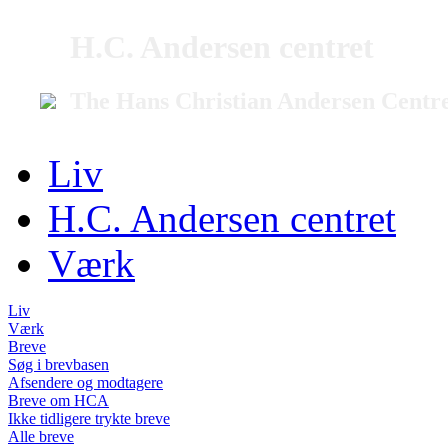
H.C. Andersen centret
The Hans Christian Andersen Centr
Liv
H.C. Andersen centret
Værk
Liv
Værk
Breve
Søg i brevbasen
Afsendere og modtagere
Breve om HCA
Ikke tidligere trykte breve
Alle breve