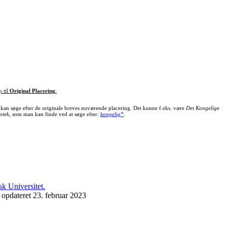
p til
Original Placering
:
kan søge efter de originale breves nuværende placering. Det kunne f.eks. være
Det Kongelige
otek
, som man kan finde ved at søge efter:
kongelig*
.
 opdateret 23. februar 2023