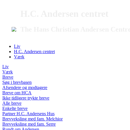
H.C. Andersen centret
The Hans Christian Andersen Centr
Liv
H.C. Andersen centret
Værk
Liv
Værk
Breve
Søg i brevbasen
Afsendere og modtagere
Breve om HCA
Ikke tidligere trykte breve
Alle breve
Enkelte breve
Partner H.C. Andersens Hus
Brevveksling med fam. Melchior
Brevveksling med fam. Serre
Rundt om Andersen