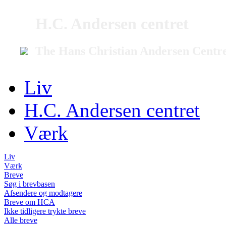
H.C. Andersen centret
The Hans Christian Andersen Centr
Liv
H.C. Andersen centret
Værk
Liv
Værk
Breve
Søg i brevbasen
Afsendere og modtagere
Breve om HCA
Ikke tidligere trykte breve
Alle breve