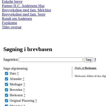
Enkelte breve
Partner H.C. Andersens Hus
Brevveksling med fam. Melchior
Brevveksling med fam. Serre
Rundt om Andersen
Forskning
Titler oversat
Søgning i brevbasen
Søgetekst
?
Søge-afgrænsning:
Hjælp til
Herkomst
:
Dato
?
Herkomst: kilden til den digi
Afsender
?
Modtager
?
Brevtekst
?
Herkomst
?
Original Placering
?
Metatekst
?