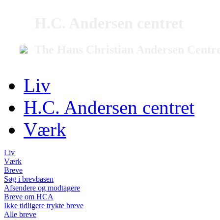
H.C. Andersen centret
The Hans Christian Andersen Centr
Liv
H.C. Andersen centret
Værk
Liv
Værk
Breve
Søg i brevbasen
Afsendere og modtagere
Breve om HCA
Ikke tidligere trykte breve
Alle breve