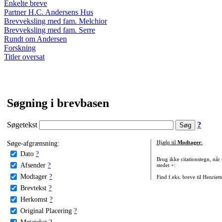
Enkelte breve
Partner H.C. Andersens Hus
Brevveksling med fam. Melchior
Brevveksling med fam. Serre
Rundt om Andersen
Forskning
Titler oversat
Søgning i brevbasen
Søgetekst
?
Søge-afgrænsning:
Hjælp til
Modtager
:
Dato
?
Brug ikke citationstegn, når
Afsender
?
stedet +:
Modtager
?
Find f.eks. breve til Henriet
Brevtekst
?
Herkomst
?
Original Placering
?
Metatekst
?