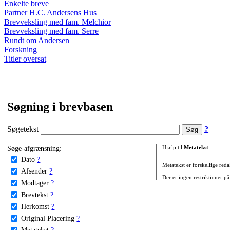
Enkelte breve
Partner H.C. Andersens Hus
Brevveksling med fam. Melchior
Brevveksling med fam. Serre
Rundt om Andersen
Forskning
Titler oversat
Søgning i brevbasen
Søgetekst
?
Søge-afgrænsning:
Hjælp til
Metatekst
:
Dato
?
Metatekst er forskellige reda
Afsender
?
Der er ingen restriktioner på
Modtager
?
Brevtekst
?
Herkomst
?
Original Placering
?
Metatekst
?