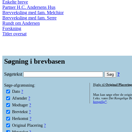
Enkelte breve
Partner H.C. Andersens Hus
Brevveksling med fam. Melchior
Brevveksling med fam. Serre
Rundt om Andersen
Forskning
Titler oversat
Søgning i brevbasen
Søgetekst
?
Søge-afgrænsning:
Hjælp til
Original Placering
Dato
?
Man kan søge efter de origi
Afsender
?
f.eks. være
Det Kongelige Bi
kongelig*
.
Modtager
?
Brevtekst
?
Herkomst
?
Original Placering
?
Metatekst
?