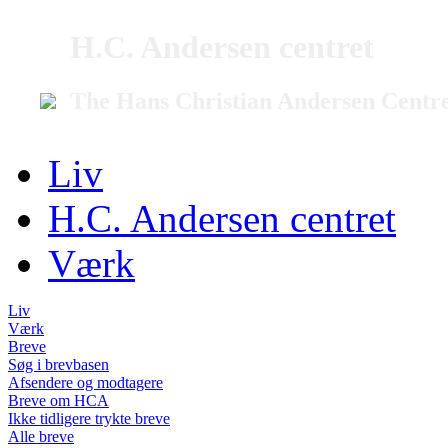
H.C. Andersen centret
The Hans Christian Andersen Centr
Liv
H.C. Andersen centret
Værk
Liv
Værk
Breve
Søg i brevbasen
Afsendere og modtagere
Breve om HCA
Ikke tidligere trykte breve
Alle breve