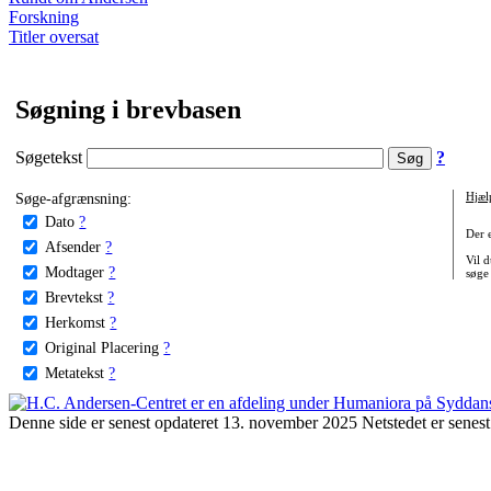
Forskning
Titler oversat
Søgning i brevbasen
Søgetekst
?
Søge-afgrænsning:
Hjæl
Dato
?
Der 
Afsender
?
Vil d
Modtager
?
søge
Brevtekst
?
Herkomst
?
Original Placering
?
Metatekst
?
Denne side er senest opdateret 13. november 2025 Netstedet er senest