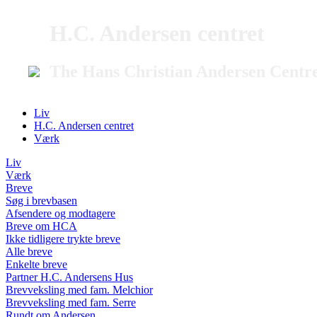
H.C. Andersen centret
The Hans Christian Andersen Centr
Liv
H.C. Andersen centret
Værk
Liv
Værk
Breve
Søg i brevbasen
Afsendere og modtagere
Breve om HCA
Ikke tidligere trykte breve
Alle breve
Enkelte breve
Partner H.C. Andersens Hus
Brevveksling med fam. Melchior
Brevveksling med fam. Serre
Rundt om Andersen