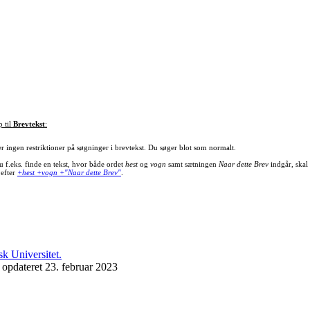
p til
Brevtekst
:
er ingen restriktioner på søgninger i brevtekst. Du søger blot som normalt.
u f.eks. finde en tekst, hvor både ordet
hest
og
vogn
samt sætningen
Naar dette Brev
indgår, skal
 efter
+hest +vogn +"Naar dette Brev"
.
 opdateret 23. februar 2023