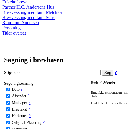
Enkelte breve
Partner H.C. Andersens Hus
Brevveksling med fam. Melchior
Brevveksling med fam. Serre
Rundt om Andersen
Forskning
Titler oversat
Søgning i brevbasen
Søgetekst
?
Søge-afgrænsning:
Hjælp til
Afsender
:
Dato
?
Brug ikke citationstegn, når
Afsender
?
stedet +:
Modtager
?
Find f.eks. breve fra Henrie
Brevtekst
?
Herkomst
?
Original Placering
?
Metatekst
?