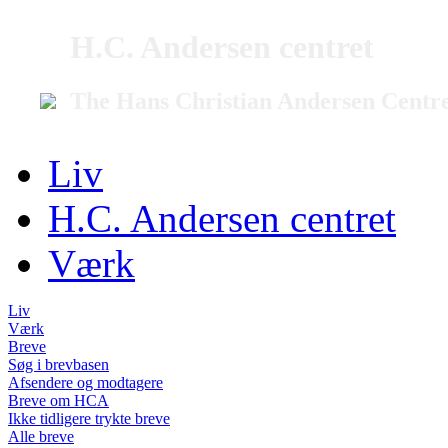
H.C. Andersen centret
The Hans Christian Andersen Centr
Liv
H.C. Andersen centret
Værk
Liv
Værk
Breve
Søg i brevbasen
Afsendere og modtagere
Breve om HCA
Ikke tidligere trykte breve
Alle breve