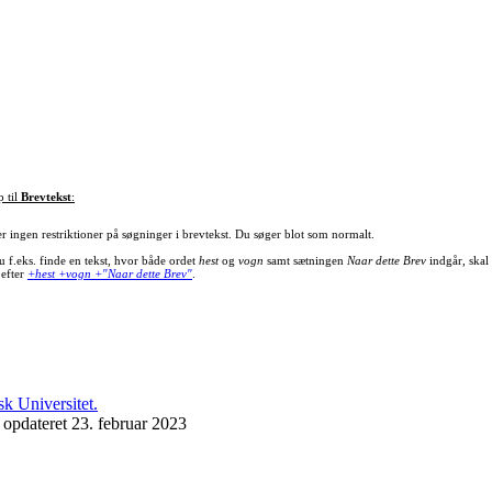
p til
Brevtekst
:
er ingen restriktioner på søgninger i brevtekst. Du søger blot som normalt.
u f.eks. finde en tekst, hvor både ordet
hest
og
vogn
samt sætningen
Naar dette Brev
indgår, skal
 efter
+hest +vogn +"Naar dette Brev"
.
 opdateret 23. februar 2023