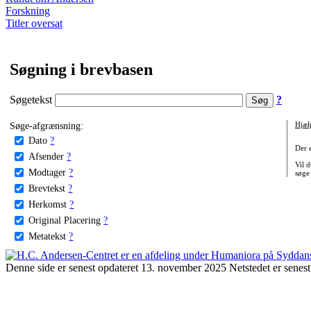
Forskning
Titler oversat
Søgning i brevbasen
Søgetekst
?
Søge-afgrænsning:
Hjæl
Dato
?
Der 
Afsender
?
Vil d
Modtager
?
søge
Brevtekst
?
Herkomst
?
Original Placering
?
Metatekst
?
Denne side er senest opdateret 13. november 2025 Netstedet er senest