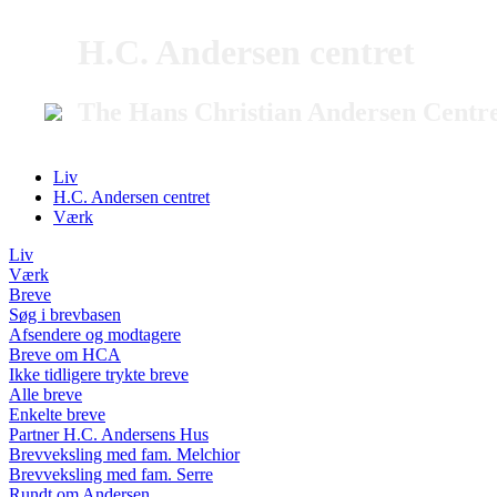
H.C. Andersen centret
The Hans Christian Andersen Centr
Liv
H.C. Andersen centret
Værk
Liv
Værk
Breve
Søg i brevbasen
Afsendere og modtagere
Breve om HCA
Ikke tidligere trykte breve
Alle breve
Enkelte breve
Partner H.C. Andersens Hus
Brevveksling med fam. Melchior
Brevveksling med fam. Serre
Rundt om Andersen