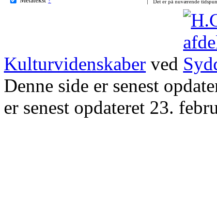
Det er på nuværende tidspun
Kulturvidenskaber
ved
Denne side er senest opdat
er senest opdateret 23. febr