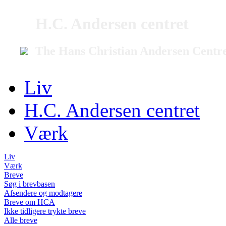
H.C. Andersen centret
The Hans Christian Andersen Centr
Liv
H.C. Andersen centret
Værk
Liv
Værk
Breve
Søg i brevbasen
Afsendere og modtagere
Breve om HCA
Ikke tidligere trykte breve
Alle breve