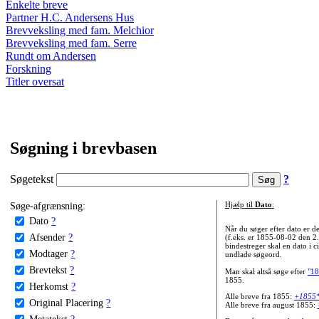
Enkelte breve
Partner H.C. Andersens Hus
Brevveksling med fam. Melchior
Brevveksling med fam. Serre
Rundt om Andersen
Forskning
Titler oversat
Søgning i brevbasen
Søgetekst
?
Søge-afgrænsning:
Hjælp til
Dato
:
Dato
?
Når du søger efter dato er
Afsender
?
(f.eks. er 1855-08-02 den 2
bindestreger skal en dato i c
Modtager
?
undlade søgeord.
Brevtekst
?
Man skal altså søge efter
"18
1855.
Herkomst
?
Alle breve fra 1855:
+1855
Original Placering
?
Alle breve fra august 1855:
Metatekst
?