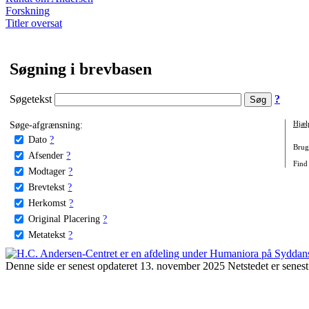
Forskning
Titler oversat
Søgning i brevbasen
Søgetekst
?
Søge-afgrænsning:
Hjæl
Dato
?
Brug 
Afsender
?
Find 
Modtager
?
Brevtekst
?
Herkomst
?
Original Placering
?
Metatekst
?
Denne side er senest opdateret 13. november 2025 Netstedet er senest