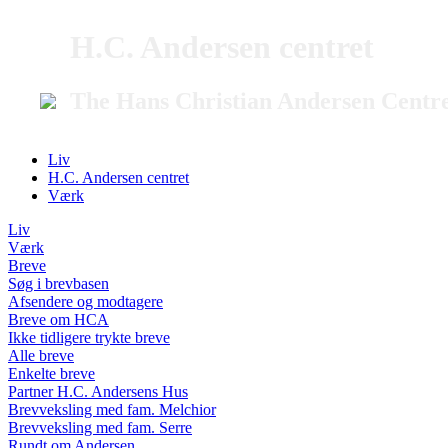
H.C. Andersen centret
The Hans Christian Andersen Centr
Liv
H.C. Andersen centret
Værk
Liv
Værk
Breve
Søg i brevbasen
Afsendere og modtagere
Breve om HCA
Ikke tidligere trykte breve
Alle breve
Enkelte breve
Partner H.C. Andersens Hus
Brevveksling med fam. Melchior
Brevveksling med fam. Serre
Rundt om Andersen