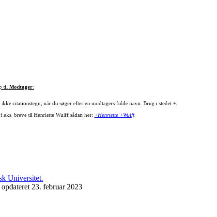
p til
Modtager
:
ikke citationstegn, når du søger efter en modtagers fulde navn. Brug i stedet +:
f.eks. breve til Henriette Wulff sådan her:
+Henriette +Wulff
.
 opdateret 23. februar 2023