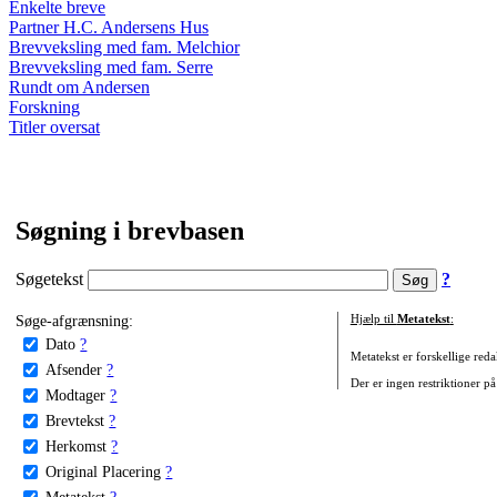
Enkelte breve
Partner H.C. Andersens Hus
Brevveksling med fam. Melchior
Brevveksling med fam. Serre
Rundt om Andersen
Forskning
Titler oversat
Søgning i brevbasen
Søgetekst
?
Søge-afgrænsning:
Hjælp til
Metatekst
:
Dato
?
Metatekst er forskellige reda
Afsender
?
Der er ingen restriktioner på
Modtager
?
Brevtekst
?
Herkomst
?
Original Placering
?
Metatekst
?