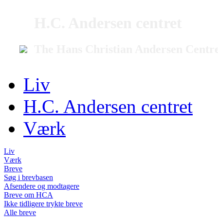
H.C. Andersen centret
The Hans Christian Andersen Centr
Liv
H.C. Andersen centret
Værk
Liv
Værk
Breve
Søg i brevbasen
Afsendere og modtagere
Breve om HCA
Ikke tidligere trykte breve
Alle breve