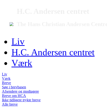
H.C. Andersen centret
The Hans Christian Andersen Centr
Liv
H.C. Andersen centret
Værk
Liv
Værk
Breve
Søg i brevbasen
Afsendere og modtagere
Breve om HCA
Ikke tidligere trykte breve
Alle breve