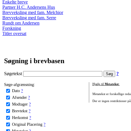
Enkelte breve
Partner H.C. Andersens Hus
Brevveksling med fam. Melchior
Brevveksling med fam. Serre
Rundt om Andersen
Forskning
Titler oversat
Søgning i brevbasen
Søgetekst
?
Søge-afgrænsning:
Hjælp til
Metatekst
:
Dato
?
Metatekst er forskellige reda
Afsender
?
Der er ingen restriktioner på
Modtager
?
Brevtekst
?
Herkomst
?
Original Placering
?
Metatekst
?