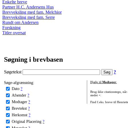
Enkelte breve
Partner H.C. Andersens Hus
Brevveksling med fam. Melchior
Brevveksling med fam. Serre
Rundt om Andersen
Forskning
Titler oversat
Søgning i brevbasen
Søgetekst
?
Søge-afgrænsning:
Hjælp til
Modtager
:
Dato
?
Brug ikke citationstegn, når
Afsender
?
stedet +:
Modtager
?
Find f.eks. breve til Henriet
Brevtekst
?
Herkomst
?
Original Placering
?
Metatekst
?