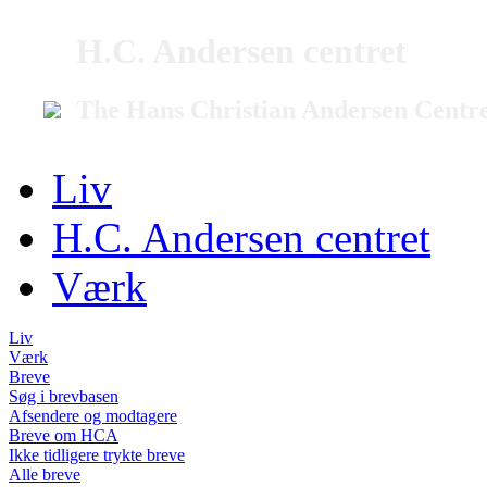
H.C. Andersen centret
The Hans Christian Andersen Centr
Liv
H.C. Andersen centret
Værk
Liv
Værk
Breve
Søg i brevbasen
Afsendere og modtagere
Breve om HCA
Ikke tidligere trykte breve
Alle breve