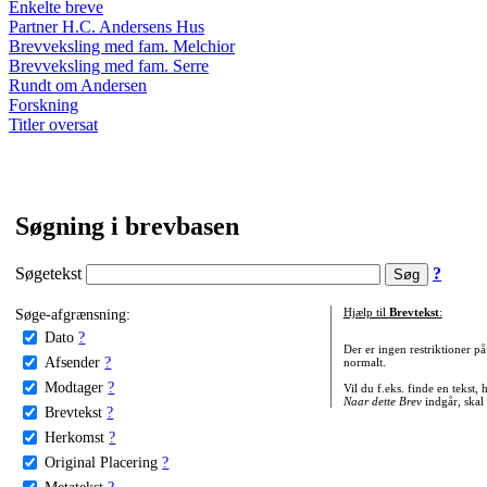
Enkelte breve
Partner H.C. Andersens Hus
Brevveksling med fam. Melchior
Brevveksling med fam. Serre
Rundt om Andersen
Forskning
Titler oversat
Søgning i brevbasen
Søgetekst
?
Søge-afgrænsning:
Hjælp til
Brevtekst
:
Dato
?
Der er ingen restriktioner p
Afsender
?
normalt.
Modtager
?
Vil du f.eks. finde en tekst,
Naar dette Brev
indgår, skal
Brevtekst
?
Herkomst
?
Original Placering
?
Metatekst
?