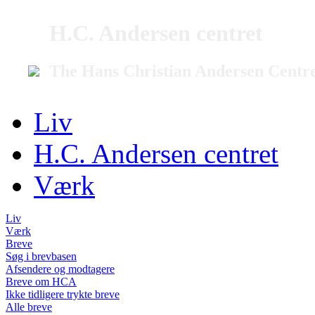
H.C. Andersen centret
The Hans Christian Andersen Centr
Liv
H.C. Andersen centret
Værk
Liv
Værk
Breve
Søg i brevbasen
Afsendere og modtagere
Breve om HCA
Ikke tidligere trykte breve
Alle breve