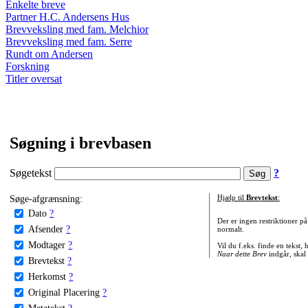
Enkelte breve
Partner H.C. Andersens Hus
Brevveksling med fam. Melchior
Brevveksling med fam. Serre
Rundt om Andersen
Forskning
Titler oversat
Søgning i brevbasen
Søgetekst
?
Søge-afgrænsning:
Hjælp til
Brevtekst
:
Dato
?
Der er ingen restriktioner p
Afsender
?
normalt.
Modtager
?
Vil du f.eks. finde en tekst,
Naar dette Brev
indgår, skal
Brevtekst
?
Herkomst
?
Original Placering
?
Metatekst
?