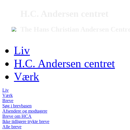
H.C. Andersen centret
The Hans Christian Andersen Centr
Liv
H.C. Andersen centret
Værk
Liv
Værk
Breve
Søg i brevbasen
Afsendere og modtagere
Breve om HCA
Ikke tidligere trykte breve
Alle breve