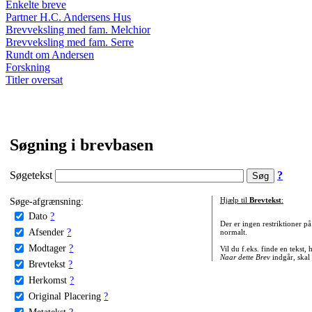
Enkelte breve
Partner H.C. Andersens Hus
Brevveksling med fam. Melchior
Brevveksling med fam. Serre
Rundt om Andersen
Forskning
Titler oversat
Søgning i brevbasen
Søgetekst
?
Søge-afgrænsning:
Hjælp til
Brevtekst
:
Dato
?
Der er ingen restriktioner p
Afsender
?
normalt.
Modtager
?
Vil du f.eks. finde en tekst,
Naar dette Brev
indgår, skal
Brevtekst
?
Herkomst
?
Original Placering
?
Metatekst
?