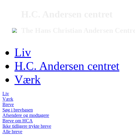
H.C. Andersen centret
The Hans Christian Andersen Centr
Liv
H.C. Andersen centret
Værk
Liv
Værk
Breve
Søg i brevbasen
Afsendere og modtagere
Breve om HCA
Ikke tidligere trykte breve
Alle breve