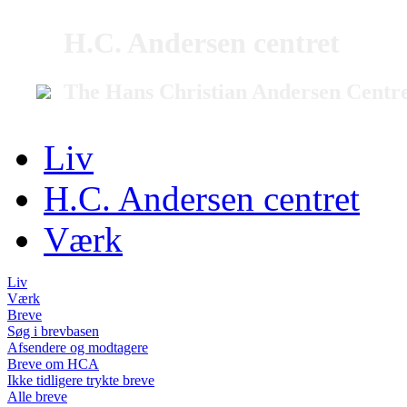
H.C. Andersen centret
The Hans Christian Andersen Centr
Liv
H.C. Andersen centret
Værk
Liv
Værk
Breve
Søg i brevbasen
Afsendere og modtagere
Breve om HCA
Ikke tidligere trykte breve
Alle breve