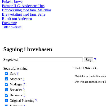
Enkelte breve
Partner H.C. Andersens Hus
Brevveksling med fam. Melchior
Brevveksling med fam. Serre
Rundt om Andersen
Forskning
Titler oversat
Søgning i brevbasen
Søgetekst
?
Søge-afgrænsning:
Hjælp til
Metatekst
:
Dato
?
Metatekst er forskellige reda
Afsender
?
Der er ingen restriktioner på
Modtager
?
Brevtekst
?
Herkomst
?
Original Placering
?
Metatekst
?