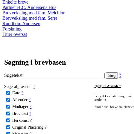
Enkelte breve
Partner H.C. Andersens Hus
Brevveksling med fam. Melchior
Brevveksling med fam. Serre
Rundt om Andersen
Forskning
Titler oversat
Søgning i brevbasen
Søgetekst
?
Søge-afgrænsning:
Hjælp til
Afsender
:
Dato
?
Brug ikke citationstegn, når
Afsender
?
stedet +:
Modtager
?
Find f.eks. breve fra Henrie
Brevtekst
?
Herkomst
?
Original Placering
?
Metatekst
?