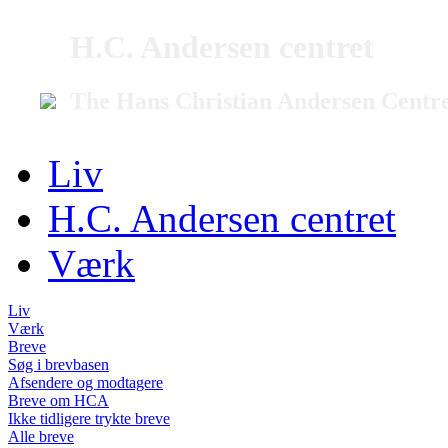
H.C. Andersen centret
The Hans Christian Andersen Centr
Liv
H.C. Andersen centret
Værk
Liv
Værk
Breve
Søg i brevbasen
Afsendere og modtagere
Breve om HCA
Ikke tidligere trykte breve
Alle breve