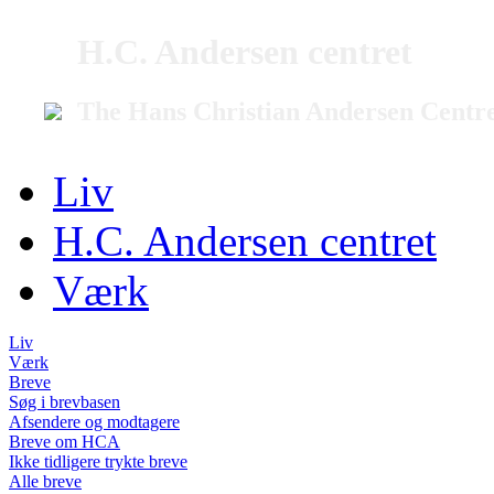
H.C. Andersen centret
The Hans Christian Andersen Centr
Liv
H.C. Andersen centret
Værk
Liv
Værk
Breve
Søg i brevbasen
Afsendere og modtagere
Breve om HCA
Ikke tidligere trykte breve
Alle breve