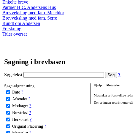
Enkelte breve
Partner H.C. Andersens Hus
Brevveksling med fam. Melchior
Brevveksling med fam. Serre
Rundt om Andersen
Forskning
Titler oversat
Søgning i brevbasen
Søgetekst
?
Søge-afgrænsning:
Hjælp til
Metatekst
:
Dato
?
Metatekst er forskellige reda
Afsender
?
Der er ingen restriktioner på
Modtager
?
Brevtekst
?
Herkomst
?
Original Placering
?
Metatekst
?