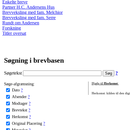
Enkelte breve
Partner H.C. Andersens Hus
Brevveksling med fam. Melchior
Brevveksling med fam. Serre
Rundt om Andersen
Forskning
Titler oversat
Søgning i brevbasen
Søgetekst
?
Søge-afgrænsning:
Hjælp til
Herkomst
:
Dato
?
Herkomst: kilden til den digi
Afsender
?
Modtager
?
Brevtekst
?
Herkomst
?
Original Placering
?
Metatekst
?