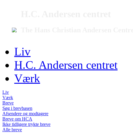
H.C. Andersen centret
The Hans Christian Andersen Centr
Liv
H.C. Andersen centret
Værk
Liv
Værk
Breve
Søg i brevbasen
Afsendere og modtagere
Breve om HCA
Ikke tidligere trykte breve
Alle breve