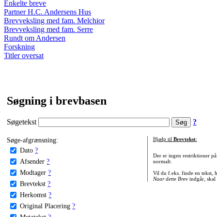
Enkelte breve
Partner H.C. Andersens Hus
Brevveksling med fam. Melchior
Brevveksling med fam. Serre
Rundt om Andersen
Forskning
Titler oversat
Søgning i brevbasen
Søgetekst
?
Søge-afgrænsning:
Hjælp til
Brevtekst
:
Dato
?
Der er ingen restriktioner p
Afsender
?
normalt.
Modtager
?
Vil du f.eks. finde en tekst,
Naar dette Brev
indgår, skal
Brevtekst
?
Herkomst
?
Original Placering
?
Metatekst
?