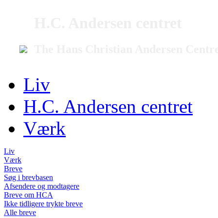
H.C. Andersen centret
The Hans Christian Andersen Centr
Liv
H.C. Andersen centret
Værk
Liv
Værk
Breve
Søg i brevbasen
Afsendere og modtagere
Breve om HCA
Ikke tidligere trykte breve
Alle breve