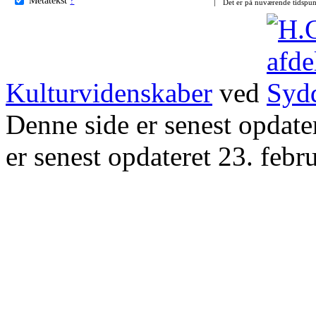
Det er på nuværende tidspun
Kulturvidenskaber
ved
Denne side er senest opdat
er senest opdateret 23. febr