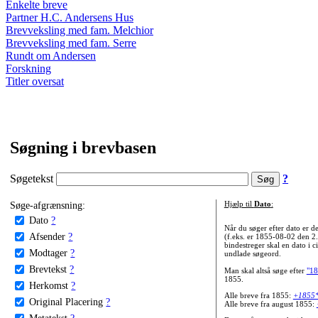
Enkelte breve
Partner H.C. Andersens Hus
Brevveksling med fam. Melchior
Brevveksling med fam. Serre
Rundt om Andersen
Forskning
Titler oversat
Søgning i brevbasen
Søgetekst
?
Søge-afgrænsning:
Hjælp til
Dato
:
Dato
?
Når du søger efter dato er
Afsender
?
(f.eks. er 1855-08-02 den 2
bindestreger skal en dato i c
Modtager
?
undlade søgeord.
Brevtekst
?
Man skal altså søge efter
"18
1855.
Herkomst
?
Alle breve fra 1855:
+1855
Original Placering
?
Alle breve fra august 1855:
Metatekst
?