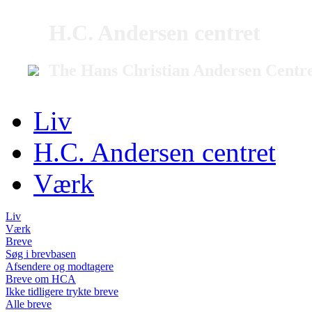
H.C. Andersen centret
The Hans Christian Andersen Centr
Liv
H.C. Andersen centret
Værk
Liv
Værk
Breve
Søg i brevbasen
Afsendere og modtagere
Breve om HCA
Ikke tidligere trykte breve
Alle breve