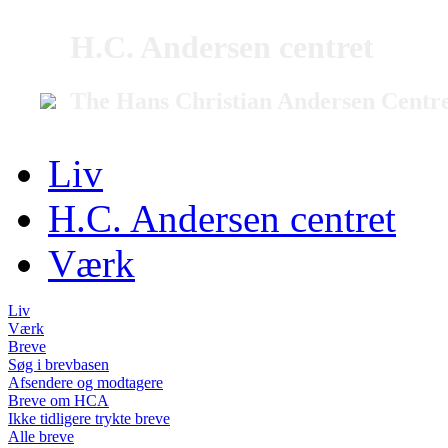
H.C. Andersen centret
The Hans Christian Andersen Centr
Liv
H.C. Andersen centret
Værk
Liv
Værk
Breve
Søg i brevbasen
Afsendere og modtagere
Breve om HCA
Ikke tidligere trykte breve
Alle breve