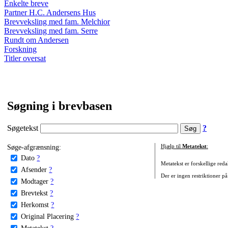
Enkelte breve
Partner H.C. Andersens Hus
Brevveksling med fam. Melchior
Brevveksling med fam. Serre
Rundt om Andersen
Forskning
Titler oversat
Søgning i brevbasen
Søgetekst
?
Søge-afgrænsning:
Hjælp til
Metatekst
:
Dato
?
Metatekst er forskellige reda
Afsender
?
Der er ingen restriktioner på
Modtager
?
Brevtekst
?
Herkomst
?
Original Placering
?
Metatekst
?