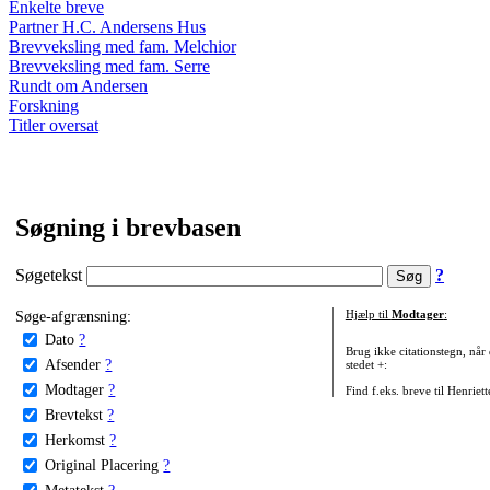
Enkelte breve
Partner H.C. Andersens Hus
Brevveksling med fam. Melchior
Brevveksling med fam. Serre
Rundt om Andersen
Forskning
Titler oversat
Søgning i brevbasen
Søgetekst
?
Søge-afgrænsning:
Hjælp til
Modtager
:
Dato
?
Brug ikke citationstegn, når
Afsender
?
stedet +:
Modtager
?
Find f.eks. breve til Henriet
Brevtekst
?
Herkomst
?
Original Placering
?
Metatekst
?