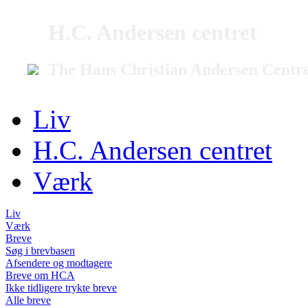
H.C. Andersen centret
The Hans Christian Andersen Centr
Liv
H.C. Andersen centret
Værk
Liv
Værk
Breve
Søg i brevbasen
Afsendere og modtagere
Breve om HCA
Ikke tidligere trykte breve
Alle breve