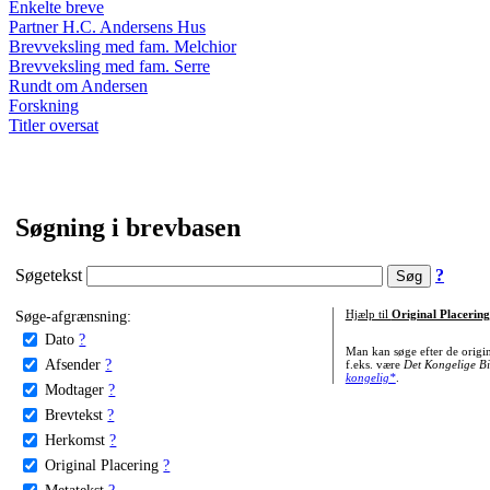
Enkelte breve
Partner H.C. Andersens Hus
Brevveksling med fam. Melchior
Brevveksling med fam. Serre
Rundt om Andersen
Forskning
Titler oversat
Søgning i brevbasen
Søgetekst
?
Søge-afgrænsning:
Hjælp til
Original Placering
Dato
?
Man kan søge efter de origi
Afsender
?
f.eks. være
Det Kongelige Bi
kongelig*
.
Modtager
?
Brevtekst
?
Herkomst
?
Original Placering
?
Metatekst
?