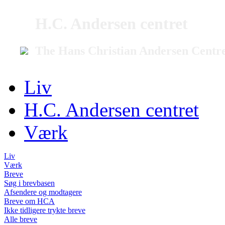
H.C. Andersen centret
The Hans Christian Andersen Centr
Liv
H.C. Andersen centret
Værk
Liv
Værk
Breve
Søg i brevbasen
Afsendere og modtagere
Breve om HCA
Ikke tidligere trykte breve
Alle breve