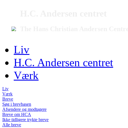
H.C. Andersen centret
The Hans Christian Andersen Centr
Liv
H.C. Andersen centret
Værk
Liv
Værk
Breve
Søg i brevbasen
Afsendere og modtagere
Breve om HCA
Ikke tidligere trykte breve
Alle breve