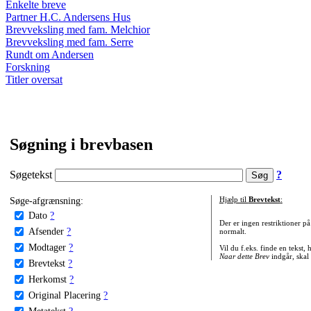
Enkelte breve
Partner H.C. Andersens Hus
Brevveksling med fam. Melchior
Brevveksling med fam. Serre
Rundt om Andersen
Forskning
Titler oversat
Søgning i brevbasen
Søgetekst
?
Søge-afgrænsning:
Hjælp til
Brevtekst
:
Dato
?
Der er ingen restriktioner p
Afsender
?
normalt.
Modtager
?
Vil du f.eks. finde en tekst,
Naar dette Brev
indgår, skal
Brevtekst
?
Herkomst
?
Original Placering
?
Metatekst
?