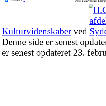
Det er på nuværende tidspun
Kulturvidenskaber
ved
Denne side er senest opdat
er senest opdateret 23. febr