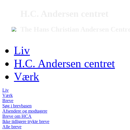
H.C. Andersen centret
The Hans Christian Andersen Centr
Liv
H.C. Andersen centret
Værk
Liv
Værk
Breve
Søg i brevbasen
Afsendere og modtagere
Breve om HCA
Ikke tidligere trykte breve
Alle breve