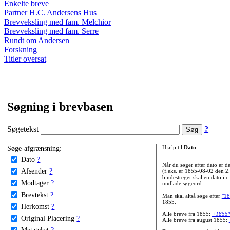
Enkelte breve
Partner H.C. Andersens Hus
Brevveksling med fam. Melchior
Brevveksling med fam. Serre
Rundt om Andersen
Forskning
Titler oversat
Søgning i brevbasen
Søgetekst
?
Søge-afgrænsning:
Hjælp til
Dato
:
Dato
?
Når du søger efter dato er
Afsender
?
(f.eks. er 1855-08-02 den 2
bindestreger skal en dato i c
Modtager
?
undlade søgeord.
Brevtekst
?
Man skal altså søge efter
"18
1855.
Herkomst
?
Alle breve fra 1855:
+1855
Original Placering
?
Alle breve fra august 1855:
Metatekst
?