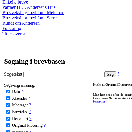
Enkelte breve
Partner H.C. Andersens Hus
Brevveksling med fam. Melchior
Brevveksling med fam. Serre
Rundt om Andersen
Forskning
Titler oversat
Søgning i brevbasen
Søgetekst
?
Søge-afgrænsning:
Hjælp til
Original Placering
Dato
?
Man kan søge efter de origi
Afsender
?
f.eks. være
Det Kongelige Bi
kongelig*
.
Modtager
?
Brevtekst
?
Herkomst
?
Original Placering
?
Metatekst
?