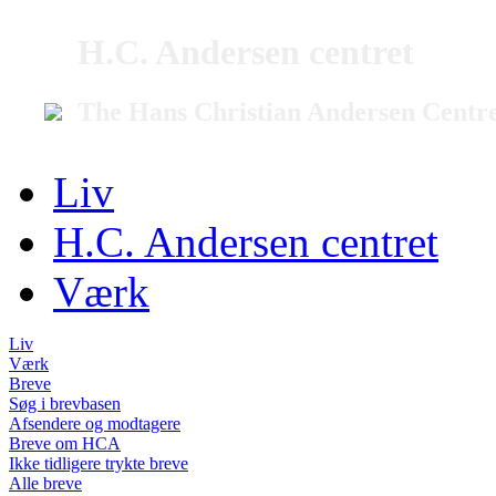
H.C. Andersen centret
The Hans Christian Andersen Centr
Liv
H.C. Andersen centret
Værk
Liv
Værk
Breve
Søg i brevbasen
Afsendere og modtagere
Breve om HCA
Ikke tidligere trykte breve
Alle breve